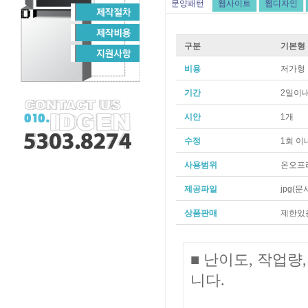
문양패턴
웹사이트
웹디자인
구분
기본형
비용
저가형
기간
2일이
시안
1개
수정
1회 이
사용범위
온오프
제공파일
jpg(문
상품판매
제한있
■ 난이도, 작업량
니다.