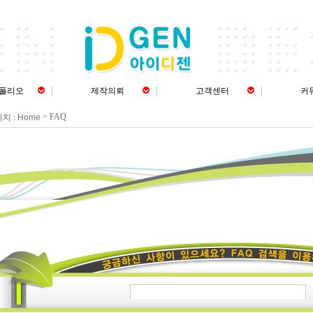
폴리오
제작의뢰
고객센터
커
> FAQ
치 :
Home