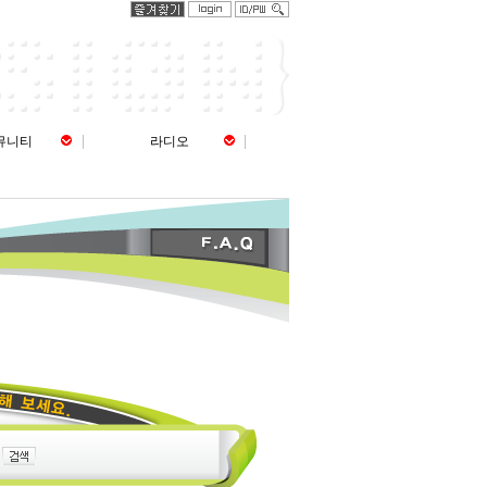
뮤니티
라디오